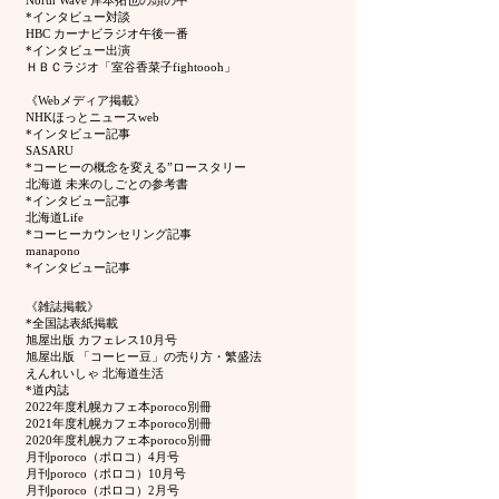
North Wave 岸本拓也の頭の中
*インタビュー対談
HBC カーナビラジオ午後一番
*インタビュー出演
ＨＢＣラジオ「室谷香菜子fightoooh」
《Webメディア掲載》
NHKほっとニュースweb
*インタビュー記事
SASARU
*コーヒーの概念を変える”ロースタリー
北海道 未来のしごとの参考書
*インタビュー記事
北海道Life
*コーヒーカウンセリング記事
manapono
*インタビュー記事
《雑誌掲載》
*全国誌表紙掲載
旭屋出版 カフェレス10月号
旭屋出版 「コーヒー豆」の売り方・繁盛法
えんれいしゃ 北海道生活
*道内誌
2022年度札幌カフェ本poroco別冊
2021年度札幌カフェ本poroco別冊
2020年度札幌カフェ本poroco別冊
月刊poroco（ポロコ）4月号
月刊poroco（ポロコ）10月号
月刊poroco（ポロコ）2月号