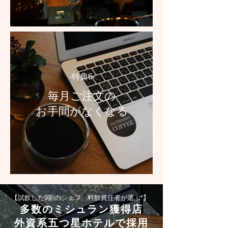
-特典6-
毎月ご注文の
お手間がなくなる
【試飲した9割のシェフ、料飲責任者が選ぶ*
】
多数のミシュラン獲得店
​外資系五つ星ホテルで採用