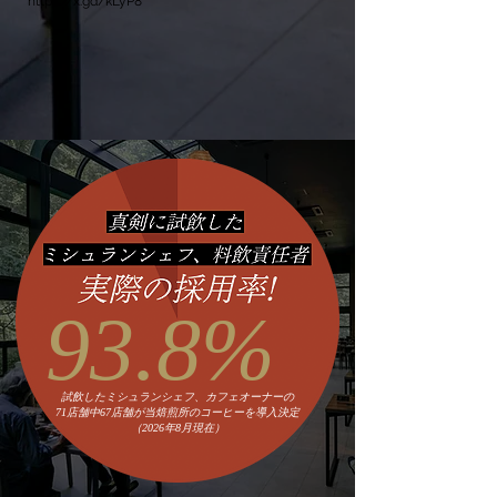
https://x.gd/kLyP8
93.8%
試飲したミシュランシェフ、カフェオーナーの
71店舗中67店舗が当焙煎所のコーヒーを導入決定
（2026年8月現在）