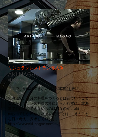
ミシュランレストラン導入例
AKI NAGAO
札幌中央エリア
ここでしか体験できない“食”と“時間”を表現
北海道で、自分の料理をつくるとはどういうこと
なのか。フランス料理の枠にとらわれずに、北海
道でしか表現できないものは何なのか。aki
nagaoでしか表せない“食の時間”とは…。そのこと
を日々考え、探求しています。
http://www.aki-nagao.com