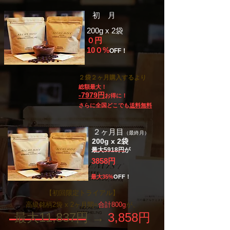
​初 月
200g x 2袋
０円
10０​%
OFF！
​２袋２ヶ月購入するより
総額最大！
-7979円
お得に！
さらに全国どこでも
送料無料
​２ヶ月目
（最終月）
200g x 2袋
最大5918円が
3858円
最大35​%
OFF！
【初回限定トライアル】
高級銘柄2袋 x 2ヶ月間=
合計800g
が、
最大11,837円 →
3,858円