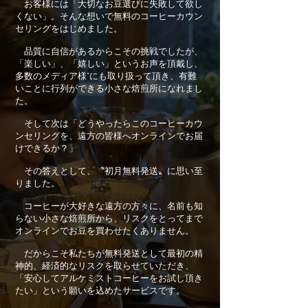
お客様には「大切なお豆選びに失敗して欲し
くない」。そんな想いで無料のコーヒーカウン
セリングをはじめました。
品質に自信があるからこその挑戦でしたが、
「楽しい」、「嬉しい」というお声を頂戴し、
多数のメディア様*にも取り扱って頂き、有難
いことに行列ができる小さな焙煎所になれまし
た。
そして次は「どうやったらこのコーヒーカウ
ンセリングを、遠方の皆様へオンラインでお届
けできるか？」
その答えとして、〝初月無料発送〟に思い至
りました。
コーヒーが大好きな遠方の方々に、名前も知
らない小さな焙煎所から、リスクをとってまで
オンラインでお豆を買わせたくありません。
だからこそ私たちが無料発送として最初の精
神的、経済的なリスクを取らせていただき、
「安心してアルケミストコーヒーをお試し頂き
たい」という願いを込めたサービスです。