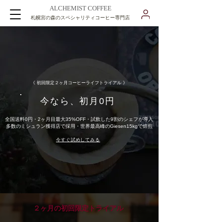
ALCHEMIST COFFEE
札幌宮の森のスペシャリティコーヒー専門店
《 初回限定２ヶ月コーヒーライフトライアル 》
今なら、初月0円
全国送料0円・2ヶ月目最大35%OFF・試飲した9割のシェフが導入
多数のミシュラン獲得店で採用・世界最高峰のGiesen15kgで焙煎
今すぐ試めしてみる
２ヶ月の初回限定トライアル