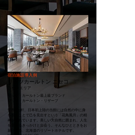
宿泊施設導入例
リッツカールトン ニセコ
ニセコエリア
リッツ・カールトン最上級ブランド
リッツ・カールトン・リザーブ
世界で5軒、日本初上陸の当館には自然の中に身
を置くことで己を見出すという「花鳥風月」の精
神が流れています。美しい大自然に囲まれ、人生
を変えるきっかけと出会う。そんなひとときをお
届けする、北海道のリゾートホテルです。