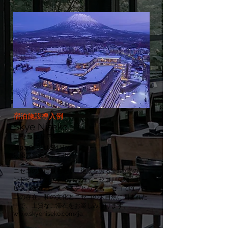
宿泊施設導入例
Skye Niseko
ニセコエリア
Japan's Best Ski Hotel
最優秀賞受賞ホテル
ニセコの空に最も近く、絶景を誇る全129室のコ
ンドミニアムホテルのスカイニセコ。立地、サー
ビス、存在感、すべてをとってもニセコで唯一無
二の存在。和の文化とニセコの大自然に囲まれた
中で、上質なご滞在をお楽しみ頂けます。
www.skyeniseko.com/ja