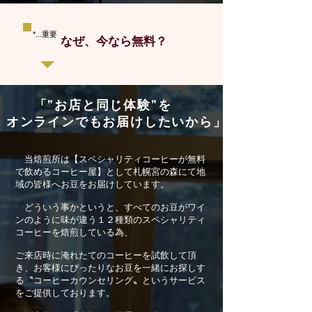
*...重要
​なぜ、今なら無料？
「”お店と同じ体験”を
ンラインでもお届けしたいから」
​当焙煎所は【スペシャリティコーヒーが無料
で飲めるコーヒー屋】として札幌宮の森にて地
域の皆様へお豆をお届けしています。
どういう事かというと、すべてのお豆がワイ
ンのように味が違う１２種類のスペシャリティ
コーヒーを焙煎している為、
ご来店時に淹れたてのコーヒーを試飲して頂
き、お客様にぴったりなお豆を一緒にお探しす
る〝コーヒーカウンセリング〟というサービス
をご提供しております。