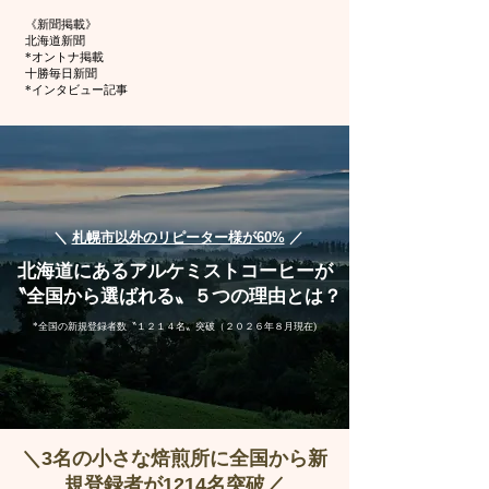
《新聞掲載》
北海道新聞
*オントナ掲載
十勝毎日新聞
*インタビュー記事
＼ ​
札幌市以外のリピーター様が60%
／
北海道にあるアルケミストコーヒーが
〝全国から選ばれる〟５つの理由とは？
*全国の新規登録者数〝１２１４名〟突破（２０２６年８月現在)
＼3名の小さな焙煎所に全国から​新
規登録者が1214名突破／