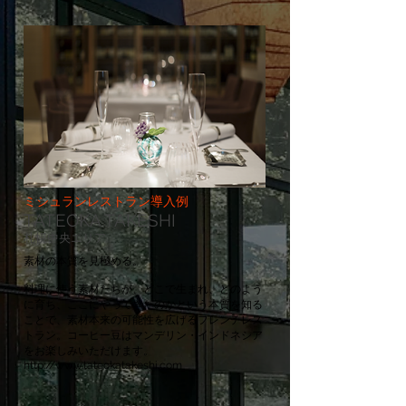
ミシュランレストラン導入例
TATEOKA TAKESHI
札幌中央エリア
素材の本質を見極める。
料理に使う素材たちが、どこで生まれ、どのよう
に育ち、ここにやってきたのかという本質を知る
ことで、素材本来の可能性を広げるフレンチレス
トラン。コーヒー豆はマンデリン・インドネシア
をお楽しみいただけます。
http://www.tateokatakeshi.com