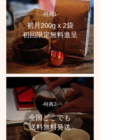
-特典1-
初月200g x 2袋
初回限定無料進呈
-特典2-
全国どこでも
​送料無料発送