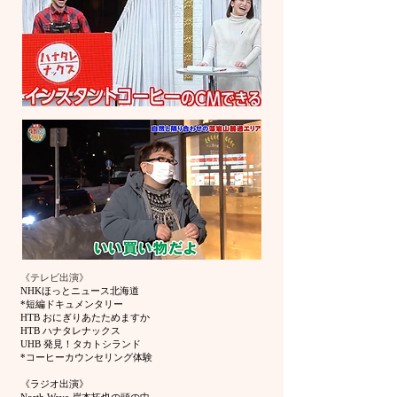
《テレビ出演》
NHKほっとニュース北海道
*短編ドキュメンタリー
HTB おにぎりあたためますか
​HTB ハナタレナックス
UHB 発見！タカトシランド
*コーヒーカウンセリング体験
《ラジオ出演》